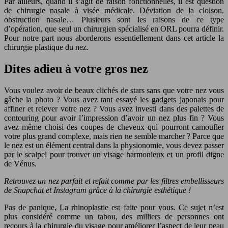
Par ailleurs, quand il s’agit de raison fonctionnelles, il est question
de chirurgie nasale à visée médicale. Déviation de la cloison,
obstruction nasale… Plusieurs sont les raisons de ce type
d’opération, que seul un chirurgien spécialisé en ORL pourra définir.
Pour notre part nous aborderons essentiellement dans cet article la
chirurgie plastique du nez.
Dites adieu à votre gros nez
Vous voulez avoir de beaux clichés de stars sans que votre nez vous
gâche la photo ? Vous avez tant essayé les gadgets japonais pour
affiner et relever votre nez ? Vous avez investi dans des palettes de
contouring pour avoir l’impression d’avoir un nez plus fin ? Vous
avez même choisi des coupes de cheveux qui pourront camoufler
votre plus grand complexe, mais rien ne semble marcher ? Parce que
le nez est un élément central dans la physionomie, vous devez passer
par le scalpel pour trouver un visage harmonieux et un profil digne
de Vénus.
Retrouvez un nez parfait et refait comme par les filtres embellisseurs
de Snapchat et Instagram grâce à la chirurgie esthétique !
Pas de panique, La rhinoplastie est faite pour vous. Ce sujet n’est
plus considéré comme un tabou, des milliers de personnes ont
recours à la chirurgie du visage pour améliorer l’aspect de leur peau